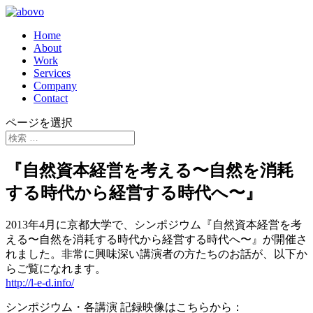
Home
About
Work
Services
Company
Contact
ページを選択
『自然資本経営を考える〜自然を消耗
する時代から経営する時代へ〜』
2013年4月に京都大学で、シンポジウム『自然資本経営を考
える〜自然を消耗する時代から経営する時代へ〜』が開催さ
れました。非常に興味深い講演者の方たちのお話が、以下か
らご覧になれます。
http://l-e-d.info/
シンポジウム・各講演 記録映像はこちらから：